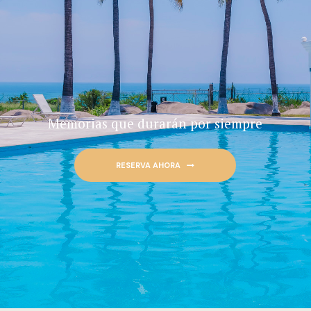
M
e
m
o
r
i
a
s
q
u
e
d
u
r
a
r
á
n
p
o
r
s
i
e
m
p
r
e
RESERVA AHORA