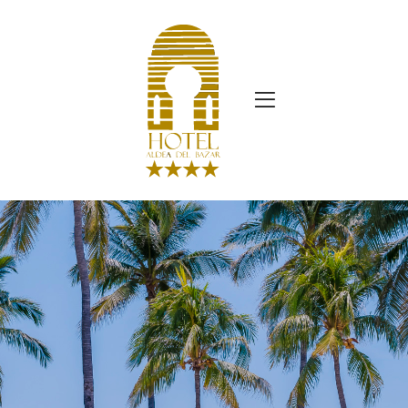
Contacto
Galería
Inicio
Habitacione
Inicio
Inicio_2
Page 404
Servicios